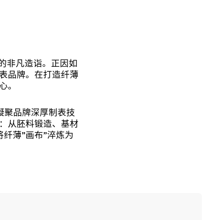
术的非凡造诣。正因如
表品牌。在打造纤薄
心。
凝聚品牌深厚制表技
：从胚料锻造、基材
纤薄”画布”淬炼为