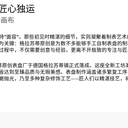
匠心独运
的画布
特“面容”。那些初见时精湛的细节，实则凝聚着制表艺
为关键：格拉苏蒂原创是为数不多能够手工自制表盘的制
过程中，不仅需要创意与经验，更离不开极致的专注与匠
拉苏蒂原创表盘厂于德国格拉苏蒂镇正式落成。这座全新工坊
皆达到至臻品质与无瑕美感。表盘制作涵盖诸多繁复工序
磨抛光，乃至多种复杂修饰工艺——匠人们以精湛技艺，将